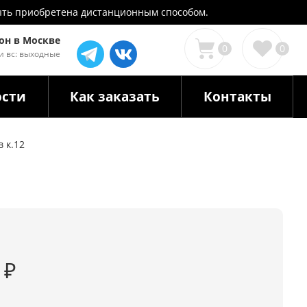
 быть приобретена дистанционным способом.
он в Москве
0
0
 и вс: выходные
ости
Как заказать
Контакты
 к.12
0
₽