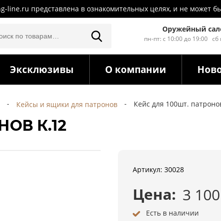
ng-line.ru представлена в ознакомительных целях, и не может
Оружейный сал
пн-пт: с 10:00 до 19:00 сб
Эксклюзивы
О компании
Нов
Кейс для 100шт. патронов
Кейсы и ящики для патронов
НОВ К.12
Артикул: 30028
Цена:
3 10
Есть в наличии