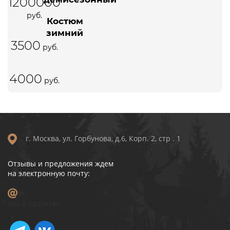
1200000
Бронзовый
для охоты и
руб.
Костюм
рыбалки №5
зимний
размер 46-62
3500
для
руб.
охоты и
рыбалки
4000
№4
руб.
р.46-62
г. Москва, ул. Горбунова, д.6, Корп. 2, стр . 1
Отзывы и предложения ждем
на электронную почту:
Мы в соцсетях: