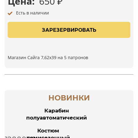
Цена:
650
₽
Есть в наличии
ЗАРЕЗЕРВИРОВАТЬ
Магазин Сайга 7,62х39 на 5 патронов
НОВИНКИ
Карабин
полуавтоматический
POF-USA Revolution
Костюм
308 Win 16,5"
демисезонный