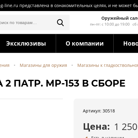
ng-line.ru представлена в ознакомительных целях, и не может
Оружейный сал
пн-пт: с 10:00 до 19:00 сб
Эксклюзивы
О компании
Нов
жения
Магазины для оружия
Магазины к гладкоствольн
 ПАТР. МР-153 В СБОРЕ
Артикул: 30518
Цена:
1 25
Есть в наличии