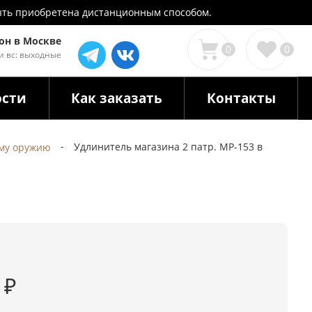
 быть приобретена дистанционным способом.
он в Москве
0
0
 и вс: выходные
ости
Как заказать
Контакты
Удлинитель магазина 2 патр. МР-153 в
ому оружию
0
₽