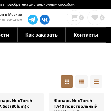
 быть приобретена дистанционным способом.
он в Москве
0
0
 и вс: выходные
ости
Как заказать
Контакты
нарь NexTorch
Фонарь NexTorch
 Set (80lum) с
ТА40 подствольный