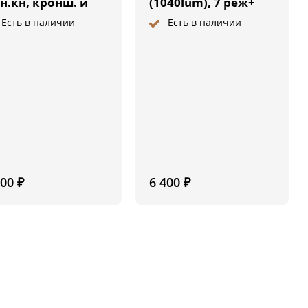
н.кн, кронш. и
(1040lum), 7 реж+
п.ламп.
клипса-
Есть в наличии
Есть в наличии
кроншт+выносная
кнопка
200
₽
6 400
₽