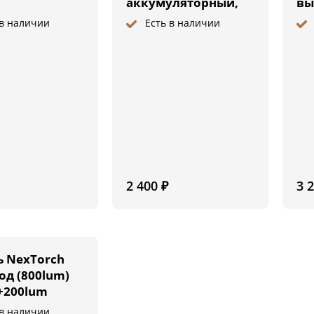
аккумуляторный,
вы
зарядное
за
 в наличии
Есть в наличии
устройство, чехол
2 400
₽
3 
 NexTorch
од (800lum)
+200lum
ый
 в наличии