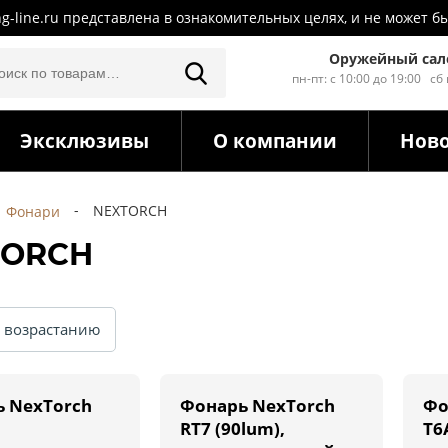
ng-line.ru представлена в ознакомительных целях, и не может
Оружейный сал
пн-пт: с 10:00 до 19:00 сб
Эксклюзивы
О компании
Нов
NEXTORCH
Фонари
TORCH
 NexTorch
Фонарь NexTorch
Фо
RT7 (90lum),
T6A