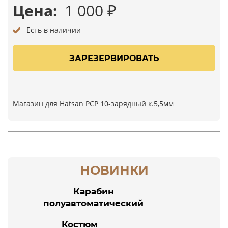
Цена:
1 000
₽
Есть в наличии
ЗАРЕЗЕРВИРОВАТЬ
Магазин для Hatsan РСР 10-зарядный к.5,5мм
НОВИНКИ
Карабин
полуавтоматический
POF-USA Revolution
Костюм
308 Win 16,5"