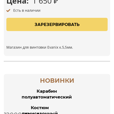
Цена:
1 650
₽
Есть в наличии
ЗАРЕЗЕРВИРОВАТЬ
Магазин для винтовки Evanix к.5,5мм.
НОВИНКИ
Карабин
полуавтоматический
POF-USA Revolution
Костюм
308 Win 16,5"
демисезонный