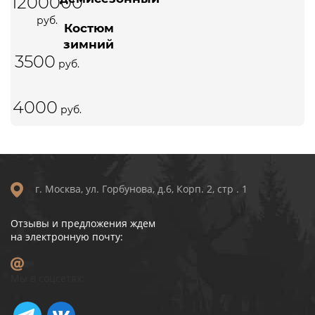
1200000
Бронзовый
для охоты и
руб.
Костюм
рыбалки №5
зимний
размер 46-62
3500
для
руб.
охоты и
рыбалки
4000
№4
руб.
р.46-62
г. Москва, ул. Горбунова, д.6, Корп. 2, стр . 1
Отзывы и предложения ждем
на электронную почту:
Мы в соцсетях: