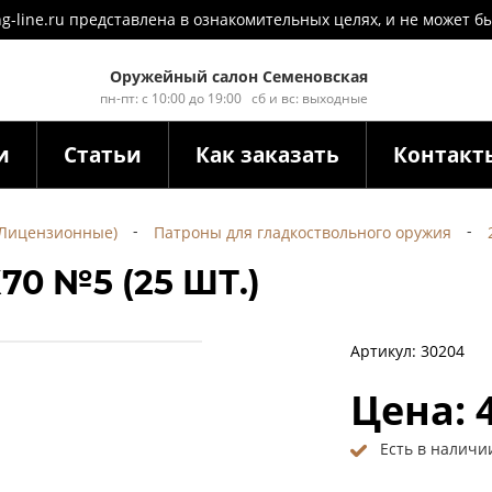
ng-line.ru представлена в ознакомительных целях, и не может
Оружейный салон Семеновская
пн-пт: с 10:00 до 19:00 сб и вс: выходные
и
Статьи
Как заказать
Контакт
(Лицензионные)
Патроны для гладкоствольного оружия
0 №5 (25 ШТ.)
Артикул: 30204
Цена: 
Есть в наличи