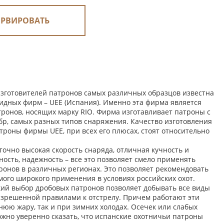
ЕРВИРОВАТЬ
зготовителей патронов самых различных образцов известна
идных фирм – UEE (Испания). Именно эта фирма является
тронов, носящих марку RIO. Фирма изготавливает патроны с
ибр, самых разных типов снаряжения. Качество изготовления
троны фирмы UEE, при всех его плюсах, стоят относительно
точно высокая скорость снаряда, отличная кучность и
ость, надежность – все это позволяет смело применять
ронов в различных регионах. Это позволяет рекомендовать
мого широкого применения в условиях российских охот.
ий выбор дробовых патронов позволяет добывать все виды
азрешенной правилами к отстрелу. Причем работают эти
нюю жару, так и при зимних холодах. Осечек или слабых
ожно уверенно сказать, что испанские охотничьи патроны