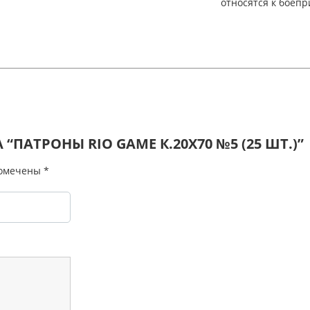
относятся к боеп
“ПАТРОНЫ RIO GAME К.20Х70 №5 (25 ШТ.)”
помечены
*