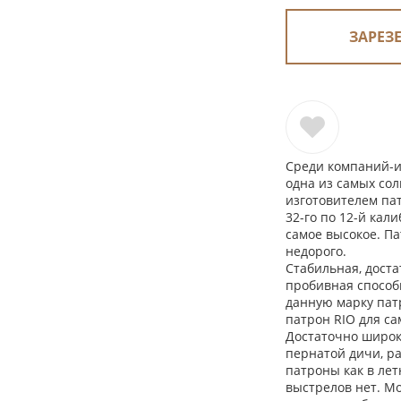
ЗАРЕЗ
Среди компаний-и
одна из самых сол
изготовителем па
32-го по 12-й кал
самое высокое. Па
недорого.
Стабильная, доста
пробивная способн
данную марку пат
патрон RIO для са
Достаточно широк
пернатой дичи, р
патроны как в лет
выстрелов нет. М