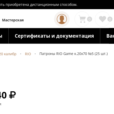
 быть приобретена дистанционным способом.
0
0
Мастерская
ы
Сертификаты и документация
Ва
Патроны RIO Game к.20х70 №5 (25 шт.)
20 калибр
RIO
40
и